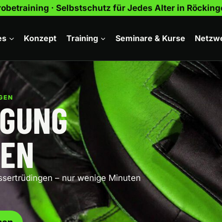
obetraining · Selbstschutz für Jedes Alter in Röcki
es
Konzept
Training
Seminare & Kurse
Netzw
GEN
IGUNG
GEN
ssertrüdingen – nur wenige Minuten