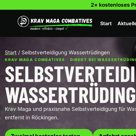
Zum
2× kostenloses Pr
Inhalt
springen
Start
Aktuell
Start
/
Selbstverteidigung Wassertrüdingen
KRAV MAGA COMBATIVES · DIREKT BEI WASSERTRÜDIN
SELBSTVERTEID
WASSERTRÜDIN
Krav Maga und praxisnahe Selbstverteidigung für Wa
entfernt in Röckingen.