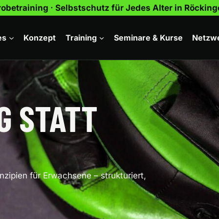
obetraining · Selbstschutz für Jedes Alter in Röcki
es
Konzept
Training
Seminare & Kurse
Netzw
G STATT
zipien für Erwachsene – strukturiert,