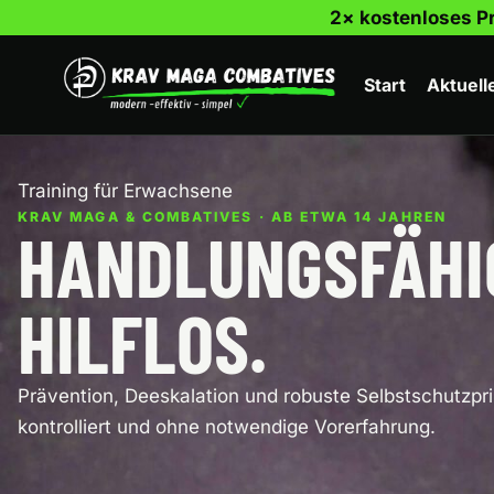
Zum
2× kostenloses Pr
Inhalt
springen
Start
Aktuell
Training für Erwachsene
KRAV MAGA & COMBATIVES · AB ETWA 14 JAHREN
HANDLUNGSFÄHI
HILFLOS.
Prävention, Deeskalation und robuste Selbstschutzprin
kontrolliert und ohne notwendige Vorerfahrung.