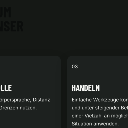
UM
NSER
03
OLLE
HANDELN
örpersprache, Distanz
Einfache Werkzeuge kont
 Grenzen nutzen.
und unter steigender Bel
einer Vielzahl an möglic
Situation anwenden.