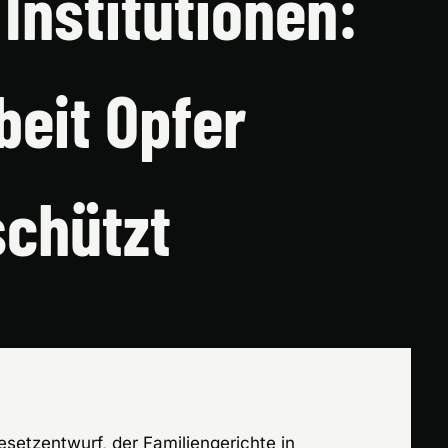
Institutionen:
beit Opfer
schützt
setzentwurf, der Familiengerichte in