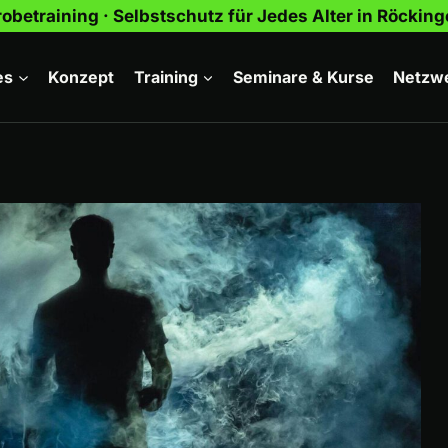
obetraining · Selbstschutz für Jedes Alter in Röcki
es
Konzept
Training
Seminare & Kurse
Netzw