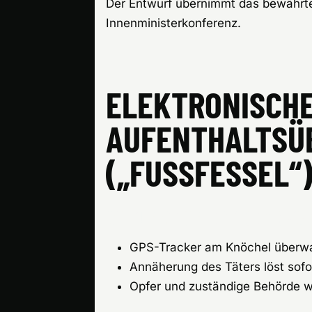
Der Entwurf übernimmt das bewährte
Innenministerkonferenz.
ELEKTRONISCH
AUFENTHALTSÜ
(„FUSSFESSEL“)
SO FUNKTIONIERT DER GPS
GPS-Tracker am Knöchel überwa
Annäherung des Täters löst sofo
Opfer und zuständige Behörde we