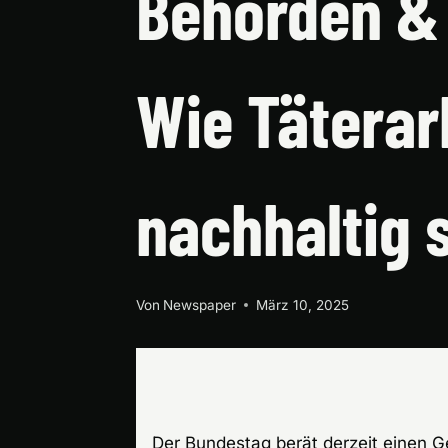
Behörden & 
Wie Täterar
nachhaltig 
Von
Newspaper
März 10, 2025
Der Bundestag berät derzeit einen Ge