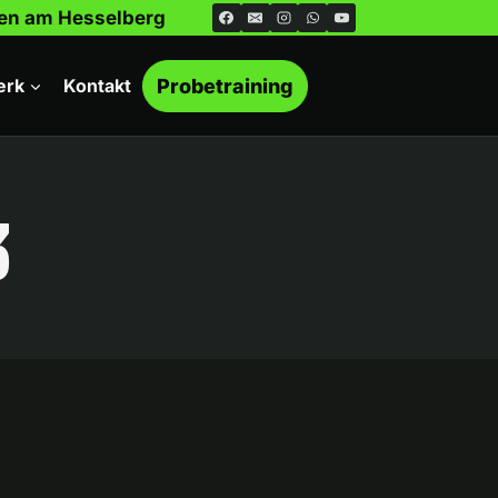
ngen am Hesselberg
erk
Kontakt
Probetraining
3