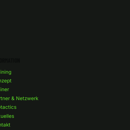
FORMATION
ining
nzept
iner
rtner & Netzwerk
tactics
uelles
ntakt