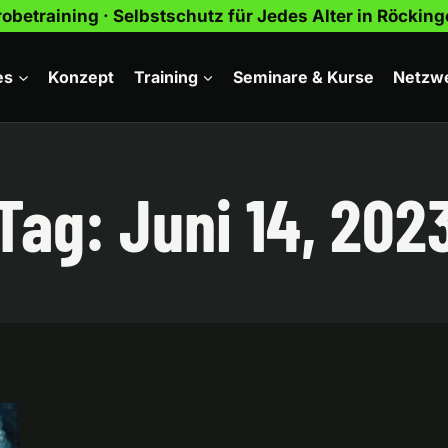
obetraining · Selbstschutz für Jedes Alter in Röcki
es
Konzept
Training
Seminare & Kurse
Netzw
Tag: Juni 14, 202