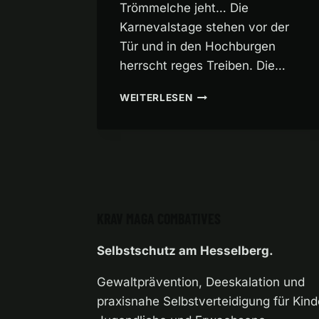
Trömmelche jeht… Die
Karnevalstage stehen vor der
Tür und in den Hochburgen
herrscht reges Treiben. Die…
PERSÖNLICHE
WEITERLESEN
SICHERHEITSCHECKLIS
FÜR
DIE
KARNEVALSTAGE!
KRAV MAGA COMBATIVES
Selbstschutz am Hesselberg.
Gewaltprävention, Deeskalation und
praxisnahe Selbstverteidigung für Kind