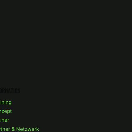
FORMATION
ining
nzept
iner
rtner & Netzwerk