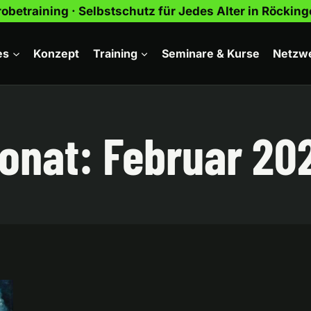
obetraining · Selbstschutz für Jedes Alter in Röcki
es
Konzept
Training
Seminare & Kurse
Netzw
onat: Februar 20