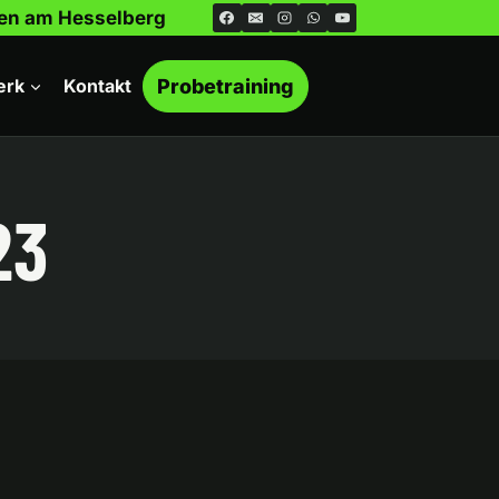
ngen am Hesselberg
erk
Kontakt
Probetraining
23